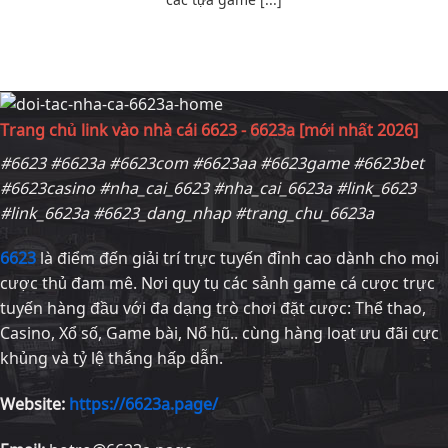
Trang chủ link vào nhà cái 6623 - 6623a [mới nhất 2026]
#6623 #6623a #6623com #6623aa #6623game #6623bet
#6623casino #nha_cai_6623 #nha_cai_6623a #link_6623
#link_6623a #6623_dang_nhap #trang_chu_6623a
6623
là điểm đến giải trí trực tuyến đỉnh cao dành cho mọi
cược thủ đam mê. Nơi quy tụ các sảnh game cá cược trực
tuyến hàng đầu với đa dạng trò chơi đặt cược: Thể thao,
Casino, Xổ số, Game bài, Nổ hũ.. cùng hàng loạt ưu đãi cực
khủng và tỷ lệ thắng hấp dẫn.
Website:
https://6623a.page/