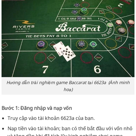
Hướng dẫn trải nghiệm game Baccarat tại 6623a (Ảnh minh
hoạ)
Bước 1: Đăng nhập và nạp vốn
Truy cập vào tài khoản 6623a của bạn.
Nạp tiền vào tài khoản; bạn có thể bắt đầu với vốn nhỏ