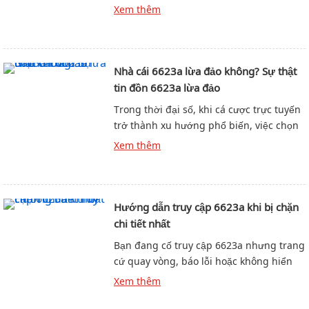
chơi sẽ được trải nghiệm phiên bản trực
Xem thêm
tuyến hiện đại, hấp dẫn và đầy thử
thách. Với nhịp độ nhanh, cơ hội thắng
thay đổi liên tục, không ít người tìm cách
“đọc vị” từng ván bài để […]
Nhà cái 6623a lừa đảo không? Sự thật
tin đồn 6623a lừa đảo
Trong thời đại số, khi cá cược trực tuyến
trở thành xu hướng phổ biến, việc chọn
một nhà cái uy tín là điều quan trọng
Xem thêm
hơn bao giờ hết. Gần đây, cái
tên 6623a đang được nói đến nhiều —
không chỉ vì sự thu hút từ khuyến mãi
hay giao diện đẹp mắt, mà còn […]
Hướng dẫn truy cập 6623a khi bị chặn
chi tiết nhất
Bạn đang cố truy cập 6623a nhưng trang
cứ quay vòng, báo lỗi hoặc không hiển
thị gì? Đừng lo, đây là tình trạng mà rất
Xem thêm
nhiều người chơi gặp phải khi hệ thống
bị chặn bởi nhà mạng hoặc đang quá tải.