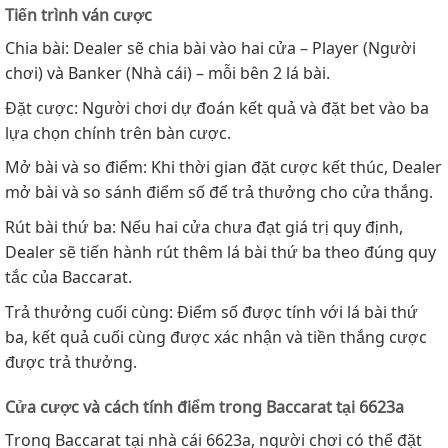
Tiến trình ván cược
Chia bài: Dealer sẽ chia bài vào hai cửa – Player (Người
chơi) và Banker (Nhà cái) – mỗi bên 2 lá bài.
Đặt cược: Người chơi dự đoán kết quả và đặt bet vào ba
lựa chọn chính trên bàn cược.
Mở bài và so điểm: Khi thời gian đặt cược kết thúc, Dealer
mở bài và so sánh điểm số để trả thưởng cho cửa thắng.
Rút bài thứ ba: Nếu hai cửa chưa đạt giá trị quy định,
Dealer sẽ tiến hành rút thêm lá bài thứ ba theo đúng quy
tắc của Baccarat.
Trả thưởng cuối cùng: Điểm số được tính với lá bài thứ
ba, kết quả cuối cùng được xác nhận và tiền thắng cược
được trả thưởng.
Cửa cược và cách tính điểm trong Baccarat tại 6623a
Trong Baccarat tại nhà cái 6623a, người chơi có thể đặt