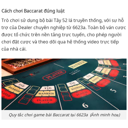
Cách chơi Baccarat đúng luật
Trò chơi sử dụng bộ bài Tây 52 lá truyền thống, với sự hỗ
trợ của Dealer chuyên nghiệp từ 6623a. Toàn bộ ván cược
được tổ chức trên nền tảng trực tuyến, cho phép người
chơi đặt cược và theo dõi qua hệ thống video trực tiếp
của nhà cái.
Quy tắc chơi game bài Baccarat tại 6623a (Ảnh minh hoạ)