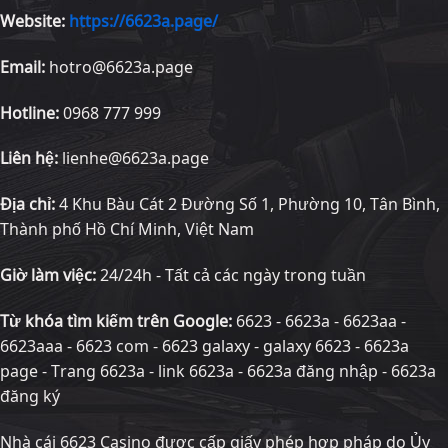
Website:
https://6623a.page/
Email:
hotro@6623a.page
Hotline:
0968 777 999
Liên hệ:
lienhe@6623a.page
Địa chỉ:
4 Khu Bàu Cát 2 Đường Số 1, Phường 10, Tân Bình,
Thành phố Hồ Chí Minh, Việt Nam
Giờ làm việc:
24/24h - Tất cả các ngày trong tuần
Từ khóa tìm kiếm trên Google:
6623 - 6623a - 6623aa -
6623aaa - 6623 com - 6623 galaxy - galaxy 6623 - 6623a
page - Trang 6623a - link 6623a - 6623a đăng nhập - 6623a
đăng ký
Nhà cái 6623 Casino được cấp giấy phép hợp pháp do Ủy